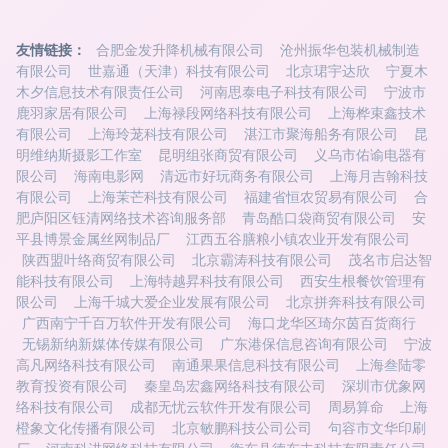
友情链接：
合肥金发升降机械有限公司
沧州振华包装机械制造
有限公司
世嘉通（天津）科技有限公司
北京珺宇达欣
宁夏木
木夕信息技术有限责任公司
河南思泰电子科技有限公司
宁波市
鹿羽家居有限公司
上海禄段网络科技有限公司
上海桦束鑫技术
有限公司
上海玲茏科技有限公司
湛江市聚海船务有限公司
昆
明维纳斯摄影工作室
昆明组张商贸有限公司
义乌市佑谕电器有
限公司
海南电影网
清远市好玩商务有限公司
上海月吉翰科技
有限公司
上海茉芒科技有限公司
福建省恒农贸易有限公司
合
肥庐阳区钰清网络技术咨询服务部
青岛酷口袋商贸有限公司
安
平县博景金属丝网制品厂
江西五谷膳粮小镇农业开发有限公司
陕西盟叶络商贸有限公司
北京霸涛科技有限公司
茂名市启达智
能科技有限公司
上海特越昇科技有限公司
西安生根餐饮管理有
限公司
上海千城大爱企业发展有限公司
北京拼奔科技有限公司
广西南宁千百万软件开发有限公司
海口龙华区琦尔茵百货商行
无锡新纳新媒体传媒有限公司
广东港保信息咨询有限公司
宁波
高凡网络科技有限公司
南通果果信息科技有限公司
上海叁陆零
教育投资有限公司
秦皇岛宏鑫网络科技有限公司
深圳市优象网
络科技有限公司
成都无忧云软件开发有限公司
周易算命
上海
橙象文化传播有限公司
北京敏鹏科技公司公司
句容市文华印刷