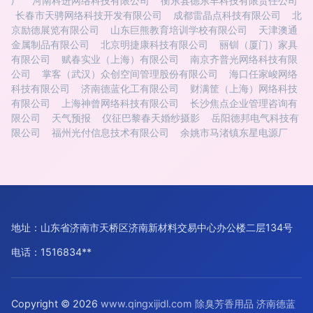
厂
河南科进网络科技有限公司
衡东县德东丰科技有限责任公司
长春市天骋网络科技开发有限公司
成都雷晶点科技有限公司
北
京励德展览有限公司
山东巨熊教育培训学校有限公司
天津澳通
金属制品有限公司
北京明捷康科技有限公司
丽钏（厦门）家具
有限公司
赋春实业（上海）有限公司
南京齐普光网络科技有限
公司
掌客（武汉）众创空间管理股份有限公司
海口任家峻网络
科技有限公司
济南德蓝化工有限公司
财满筐（上海）网络科技
有限公司
上海神曾网络科技有限公司
长沙焦点企业管理咨询有
限公司
天气预报
仪征巴黎春天婚纱摄影
岳阳德邦电气科技有
限公司
福州光付信息技术有限公司
余姚市马渚镇东星电源厂
地址：山东省济南市天桥区济南新材料交易中心办公楼二层134号
电话：1516834**
Copyright © 2026
www.qingxijidl.com
除臭芳香用品
济南德蓝